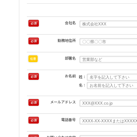
会社名
必須
勤務地住所
必須
部署名
任意
お名前
姓：
必須
名：
メールアドレス
必須
電話番号
必須